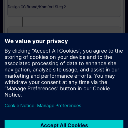
Desigo CC Brand/Komfort Steg 2
Grundkurs i Integrering
Expertnivå: kurser
Integration till Desigo CC