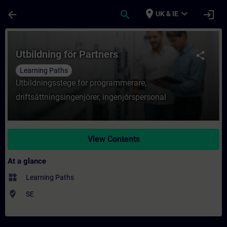
Skip To Main Content
Page Loaded
place
expand_more
arrow_back
search
login
UK & IE
Course - Utbildning för Partners - Trainin
Utbildning för Partners
share
Learning Paths
Utbildningsstege för programmerare,
driftsättningsingenjörer, ingenjörspersonal
View Contents
At a glance
widgets
Learning Paths
where_to_vote
SE