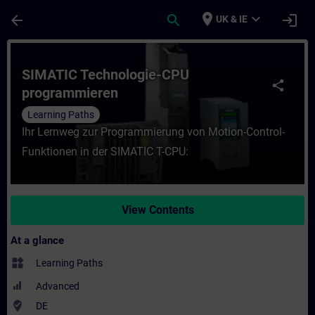
Skip To Main Content
Page Loaded
place
expand_more
arrow_back
search
login
UK & IE
Course - SIMATIC Technologie-CPU program
SIMATIC Technologie-CPU
share
programmieren
Learning Paths
Ihr Lernweg zur Programmierung von Motion-Control-
Funktionen in der SIMATIC T-CPU:
View Contents
At a glance
widgets
Learning Paths
Advanced
where_to_vote
DE