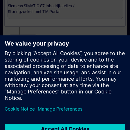
Siemens SIMATIC S7 Inbedrijfstellen /
Storingzoeken met TIA Portal
Certificering
Voorbereiding-oefenexamen Service Technician
met TIA Portal
Examen Siemens Certified Service Technician met
TIA Portal