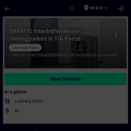
Skip To Main Content
Page Loaded
place
expand_more
arrow_back
search
login
UK & IE
Course - SIMATIC Inbedrijfstellen en Stori
SIMATIC Inbedrijfstellen en
more_vert
Storingzoeken in TIA Portal
Learning Paths
Leerpad voor inbedrijfstellers en technisch personeel.
View Contents
At a glance
widgets
Learning Paths
where_to_vote
NL