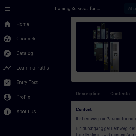
Skip To Main Content
Page Loaded
menu
Training Services for Digital Industries
Course - Parametrie
home
Home
group_work
Channels
explore
Catalog
timeline
Learning Paths
assignment_turned_in
Entry Test
Description
Contents
account_circle
Profile
Content
info
About Us
Ihr Lernweg zur Parametrieru
Ein durchgängiger Lernweg, der 
für alle, die mit optimierten Ant