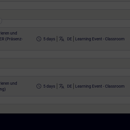
ieren und
access_time
translate
ER (Präsenz-
5 days
DE
Learning Event - Classroom
ieren und
access_time
translate
5 days
DE
Learning Event - Classroom
ing)