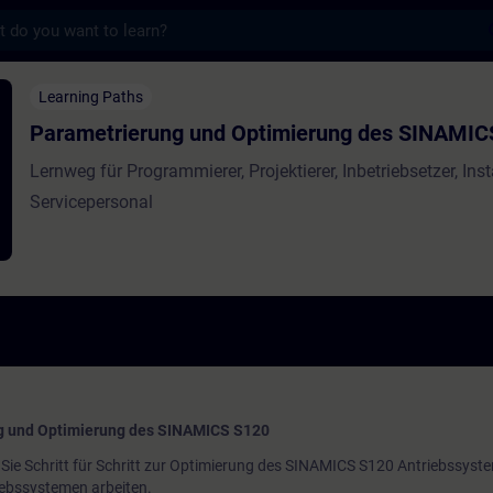
s
rung und Optimierung des SINAMICS S120 - 
Learning Paths
Parametrierung und Optimierung des SINAMIC
Lernweg für Programmierer, Projektierer, Inbetriebsetzer, Inst
Servicepersonal
ng und Optimierung des SINAMICS S120
Sie Schritt für Schritt zur Optimierung des SINAMICS S120 Antriebssyste
riebssystemen arbeiten.