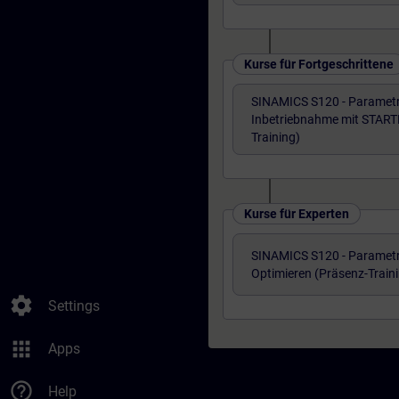
Kurse für Fortgeschrittene
SINAMICS S120 - Parametr
Inbetriebnahme mit START
Training)
Kurse für Experten
SINAMICS S120 - Parametr
Optimieren (Präsenz-Train
settings
Settings
apps
Apps
help_outline
Help