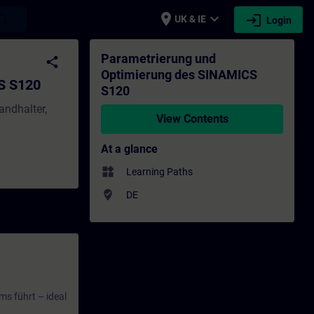
place
expand_more
login
earch
UK & IE
Login
Training - Training - Professional devel
Parametrierung und
share
Optimierung des SINAMICS
S S120
S120
andhalter,
View Contents
At a glance
widgets
Learning Paths
where_to_vote
DE
ms führt – ideal