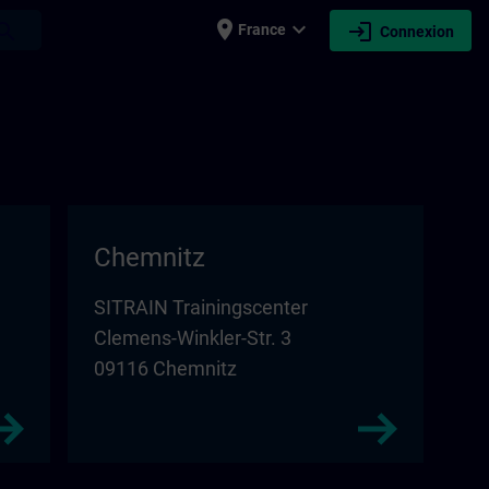
place
expand_more
login
earch
France
Connexion
Chemnitz
SITRAIN Trainingscenter
Clemens-Winkler-Str. 3
09116 Chemnitz