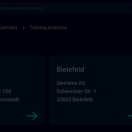
s
for SITRAIN in Germany | SITRAIN
chevron_right
 Germany
Training locations
Bielefeld
Siemens AG
 104
Schweriner Str. 1
ensstadt
33605 Bielefeld