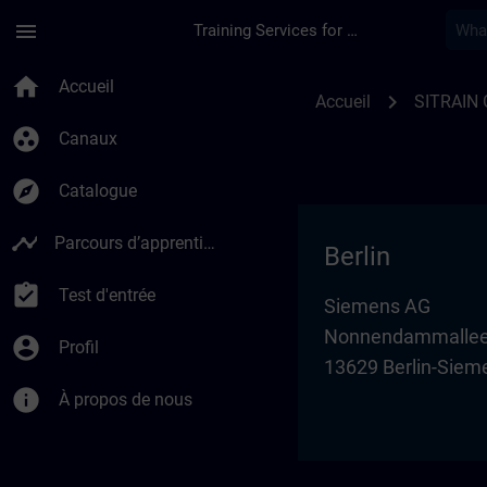
Passer au contenu principal
Page chargée
menu
Training Services for Digital Industries
Training locations 
home
Accueil
chevron_right
Accueil
SITRAIN
group_work
Canaux
explore
Catalogue
timeline
Parcours d’apprentissage
Berlin
assignment_turned_in
Test d'entrée
Siemens AG
Nonnendammallee
account_circle
Profil
13629 Berlin-Siem
info
À propos de nous