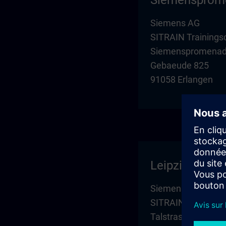
Siemensprom
Siemens AG
SITRAIN Trainings
Siemenspromenade
Gebaeude 825
91058 Erlangen
Leipzig
Siemens AG
SITRAIN Trainings
Talstrasse 1