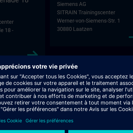
enade 18
Siemens AG
SITRAIN Trainingscenter
Werner-von-Siemens-Str. 1
center
30880 Laatzen
 18 -
Magdeburg – SBH
SBH Nordost GmbH
center
Niederlassung Magdeburg
Schoenebecker Strasse 84 -