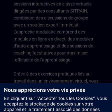
sessions interactives en classe virtuelle
dirigées par des consultants SITRAIN,
combinant des discussions de groupe
avec un soutien expert immédiat.
L'approche modulaire comprend des
modules en ligne en direct, des modules
d'auto-apprentissage et des sessions de
coaching facultatives pour maximiser
l'efficacité de l'apprentissage.
Grâce à des exercices pratiques liés au
travail dans un environnement virtuel, vous
développez des compétences directement
applicables à vos opérations quotidiennes.
L'apprentissage se poursuit au-delà du
cours avec un abonnement d'un an à notre