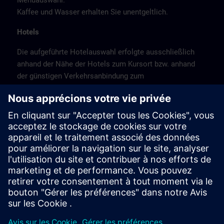
Menüauswahl.
Kaffee und Wasser erhalten Sie unentgeltlich.
Hotels
Die aufgeführte Hotelauswahl erfolgte ausschließlich
anhand der Nähe der Hotels zum Kursort bzw. anhand
der günstigen Verkehrsanbindung zum
Veranstaltungsort.
Es handelt sich hierbei nicht um Siemens-
Vertragshotels, daher können wir für die Qualität der
Hotels keine Gewähr übernehmen.
Bitte beachten Sie, dass München Messestadt ist.
Buchen Sie daher frühzeitig.
Stornierung
Bitte stornieren Sie schriftlich.