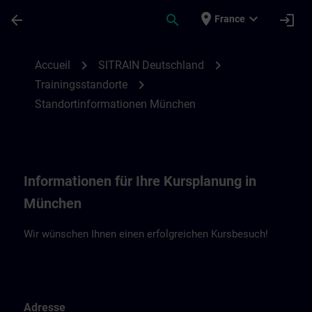
Passer au contenu principal
Page chargée
place
expand_more
arrow_back
search
login
France
Standortinformationen München | SITRAI
chevron_right
chevron_right
Accueil
SITRAIN Deutschland
chevron_right
Trainingsstandorte
Standortinformationen München
Informationen für Ihre Kursplanung in
München
Wir wünschen Ihnen einen erfolgreichen Kursbesuch!
Adresse