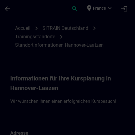
Passer au contenu principal
Page chargée
place
expand_more
arrow_back
search
login
France
Standortinformationen Hannover-Laatzen
chevron_right
chevron_right
Accueil
SITRAIN Deutschland
chevron_right
Trainingsstandorte
Standortinformationen Hannover-Laatzen
Informationen für Ihre Kursplanung in
Hannover-Laazen
Wir wünschen Ihnen einen erfolgreichen Kursbesuch!
Adresse