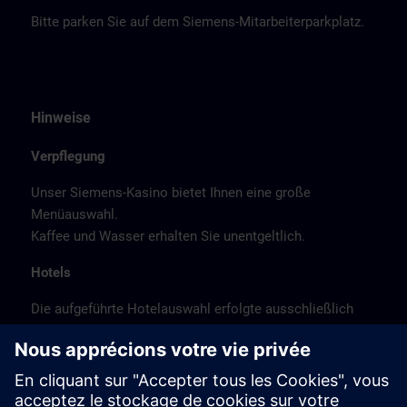
Bitte parken Sie auf dem Siemens-Mitarbeiterparkplatz.
Hinweise
Verpflegung
Unser Siemens-Kasino bietet Ihnen eine große
Menüauswahl.
Kaffee und Wasser erhalten Sie unentgeltlich.
Hotels
Die aufgeführte Hotelauswahl erfolgte ausschließlich
anhand der Nähe der Hotels zum Kursort bzw. anhand
der günstigen Verkehrsanbindung zum
Veranstaltungsort.
Es handelt sich hierbei nicht um Siemens-