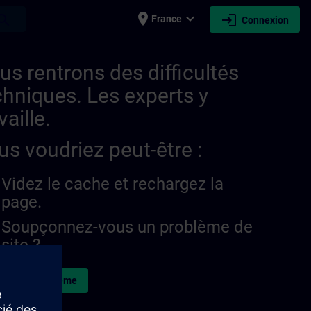
place
expand_more
login
earch
France
Connexion
us rentrons des difficultés
chniques. Les experts y
vaille.
us voudriez peut-être :
Videz le cache et rechargez la
page.
Soupçonnez-vous un problème de
site ?
naler le problème