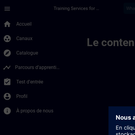
Passer au contenu principal
Page chargée
menu
Training Services for Digital Industries
Sitrain Turkey | SIT
home
Accueil
group_work
Canaux
Le conten
explore
Catalogue
timeline
Parcours d’apprentissage
assignment_turned_in
Test d'entrée
account_circle
Profil
info
À propos de nous