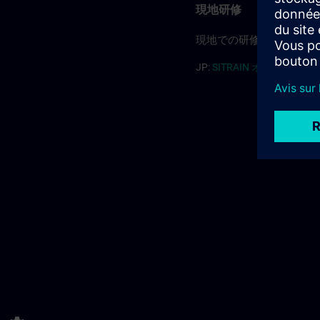
現地研修
現地での研修については
JP:
SITRAIN オンサイト(PDF