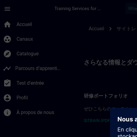
Passer au contenu principal
Page chargée
menu
Training Services for Digital Industries
SITRAIN Japan
home
Accueil
chevron_right
Accueil
サイトレ
group_work
Canaux
explore
Catalogue
さらなる情報とダ
timeline
Parcours d’apprentissage
assignment_turned_in
Test d'entrée
研修ポートフォリオ
account_circle
Profil
ぜひこちらのコーストレ
info
À propos de nous
SITRAIN (PDF) >