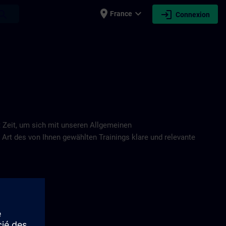
place
expand_more
login
earch
France
Connexion
 Zeit, um sich mit unseren Allgemeinen
Art des von Ihnen gewählten Trainings klare und relevante
r