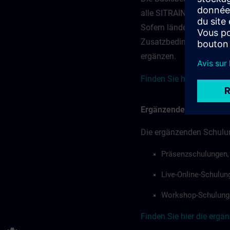
alle SITRAIN Angebote –
Sofern länderspezifische
Zusatzbedingungen ents
ergänzen.
Finden Sie hier die Bas
Ergänzende Bedingunge
Die ergänzenden Schulu
Präsenzschulungen,
Live-Online-Schulung
Workshop-Schulung
Finden Sie hier die erg