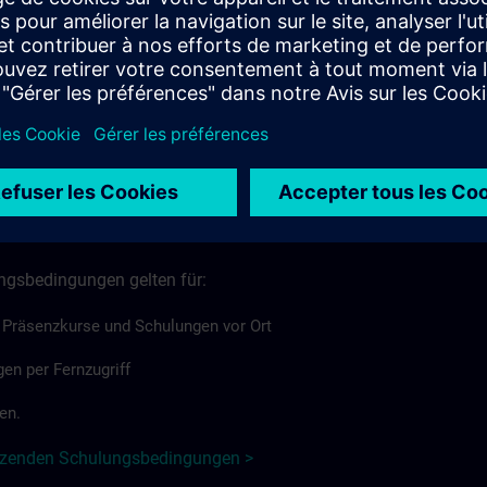
 unabhängig von deren Form oder Bereitstellungsart.
 Vorschriften gelten, können einzelne länderspezifische
prechend von den Basisbedingungen abweichen oder diese
isbedingungen für Deutschland >
n für Schulungen
ngsbedingungen gelten für:
 Präsenzkurse und Schulungen vor Ort
en per Fernzugriff
en.
änzenden Schulungsbedingungen >