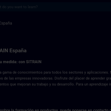
s
ITRAIN
España
RAIN España
 su medida: con SITRAIN
 gama de conocimientos para todos los sectores y aplicaciones. N
os de las empresas innovadoras. Disfrute del placer de aprender g
tos que mejoran su trabajo y su desarrollo. Para un aprendizaje ind
 sobre la formación en productos, puede ponerse en contacto co