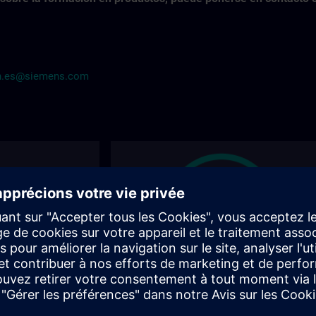
in.es@siemens.com
de formación
Encuentre el curso adecuado
para usted