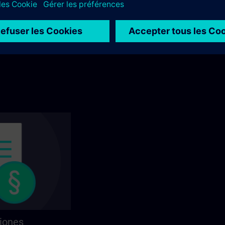
estra formación?
 y las opciones de
Explore el catálogo por categorías para
na siguiente.
encontrar su curso ideal.
iones