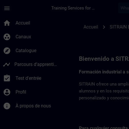
Passer au contenu principal
Page chargée
menu
Training Services for Digital Industries
SITRAIN España | S
home
Accueil
chevron_right
Accueil
SITRAIN 
group_work
Canaux
explore
Catalogue
Bienvenido a SIT
timeline
Parcours d’apprentissage
Formación industrial a
assignment_turned_in
Test d'entrée
SITRAIN ofrece una amplia
account_circle
alumnos y en los requisit
Profil
personalizado y conocimien
info
À propos de nous
Para cualquier consulta