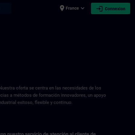
place
expand_more
login
earch
France
Connexion
uestra oferta se centra en las necesidades de los
racias a métodos de formación innovadores, un apoyo
ustrial exitoso, flexible y continuo.
n nuestro servicio de atención al cliente de