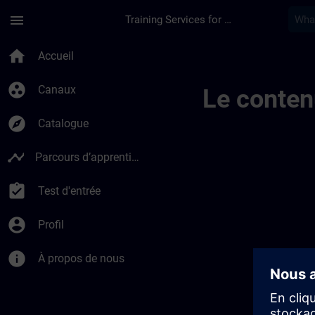
Passer au contenu principal
Page chargée
menu
Training Services for Digital Industries
Sitrain Brasil | SITR
home
Accueil
group_work
Canaux
Le conten
explore
Catalogue
timeline
Parcours d’apprentissage
assignment_turned_in
Test d'entrée
account_circle
Profil
info
À propos de nous