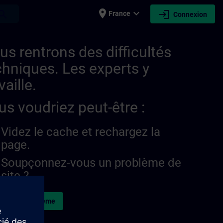
place
expand_more
login
earch
France
Connexion
us rentrons des difficultés
chniques. Les experts y
vaille.
us voudriez peut-être :
Videz le cache et rechargez la
page.
Soupçonnez-vous un problème de
site ?
naler le problème