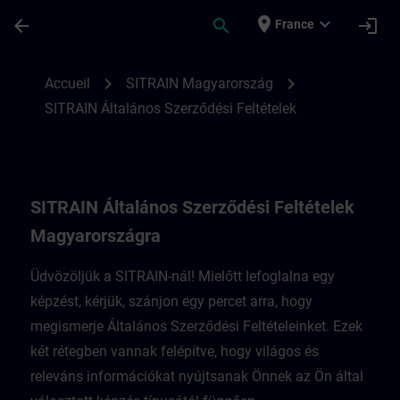
Passer au contenu principal
Page chargée
place
expand_more
arrow_back
search
login
France
SITRAIN Általános Szerződési Feltételek
chevron_right
chevron_right
Accueil
SITRAIN Magyarország
SITRAIN Általános Szerződési Feltételek
SITRAIN Általános Szerződési Feltételek
Magyarországra
Üdvözöljük a SITRAIN-nál! Mielőtt lefoglalna egy
képzést, kérjük, szánjon egy percet arra, hogy
megismerje Általános Szerződési Feltételeinket. Ezek
két rétegben vannak felépítve, hogy világos és
releváns információkat nyújtsanak Önnek az Ön által