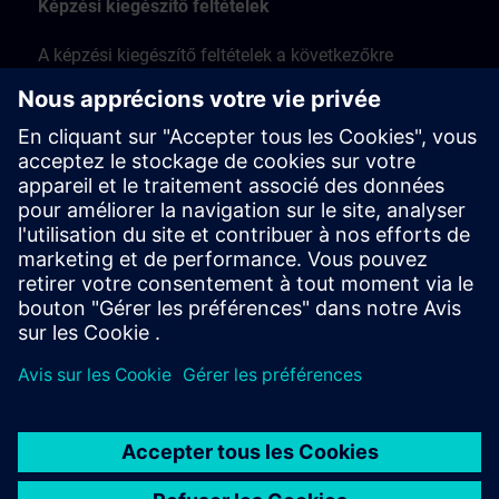
Képzési kiegészítő feltételek
A képzési kiegészítő feltételek a következőkre
vonatkoznak:
Személyes, tantermi és helyszíni képzésekre
távoli hozzáférésen keresztüli élő online
képzésekre
Workshop képzések
A képzési kiegészítő feltételeket itt találja >