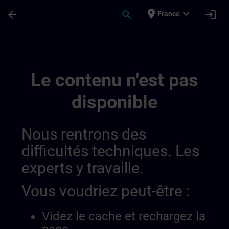
Passer au contenu principal
Page chargée
place
expand_more
arrow_back
search
login
France
Simatic Wincc V8x 0143572462353940486
Le contenu n'est pas
disponible
Nous rentrons des
difficultés techniques. Les
experts y travaille.
Vous voudriez peut-être :
Videz le cache et rechargez la