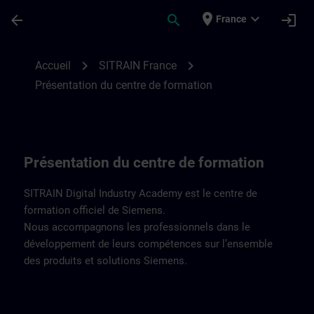
Passer au contenu principal
Page chargée
place
expand_more
arrow_back
search
login
France
Présentation du centre de formation | SI
chevron_right
chevron_right
Accueil
SITRAIN France
Présentation du centre de formation
Présentation du centre de formation
SITRAIN Digital Industry Academy est le centre de
formation officiel de Siemens.
Nous accompagnons les professionnels dans le
développement de leurs compétences sur l’ensemble
des produits et solutions Siemens.