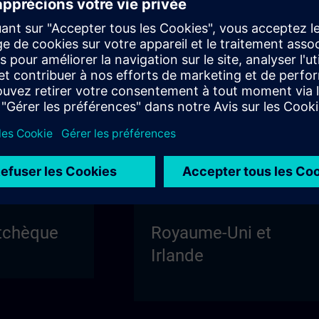
Pologne
tchèque
Royaume-Uni et
Irlande