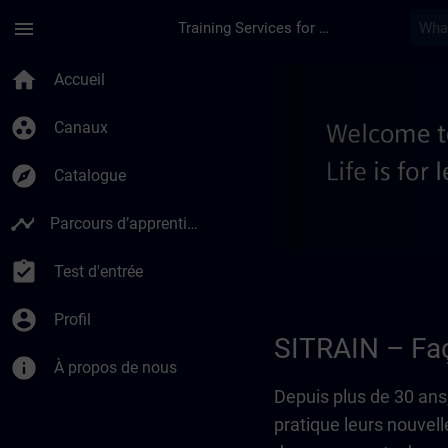
Passer au contenu principal
Page chargée
menu
Training Services for Digital Industries
À propos de nous - 
home
Accueil
group_work
Canaux
explore
Catalogue
timeline
Parcours d’apprentissage
assignment_turned_in
Test d'entrée
account_circle
Profil
SITRAIN – Faç
info
À propos de nous
Depuis plus de 30 ans
pratique leurs nouve