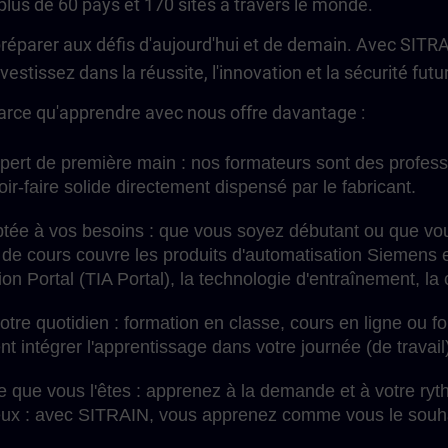
lus de 60 pays et 170 sites à travers le monde.
préparer aux défis d'aujourd'hui et de demain. Avec SITR
estissez dans la réussite, l'innovation et la sécurité futu
arce qu'apprendre avec nous offre davantage :
xpert de première main : nos formateurs sont des profess
oir-faire solide directement dispensé par le fabricant.
tée à vos besoins : que vous soyez débutant ou que vou
de cours couvre les produits d'automatisation Siemens e
on Portal (TIA Portal), la technologie d'entraînement, la
votre quotidien : formation en classe, cours en ligne ou f
 intégrer l'apprentissage dans votre journée (de travail
e que vous l'êtes : apprenez à la demande et à votre ry
eux : avec SITRAIN, vous apprenez comme vous le souha