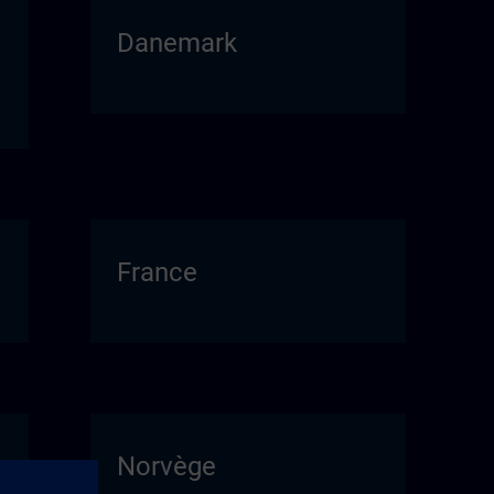
Danemark
France
Norvège