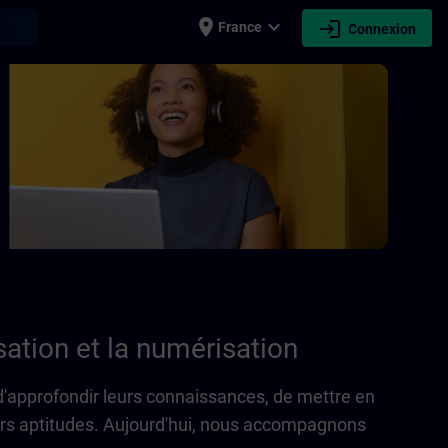
place
expand_more
login
earch
France
Connexion
ation et la numérisation
d'approfondir leurs connaissances, de mettre en
rs aptitudes. Aujourd'hui, nous accompagnons