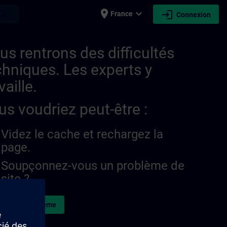
place
expand_more
login
earch
France
Connexion
21278406574081091 | SITRAIN
us rentrons des difficultés
chniques. Les experts y
vaille.
us voudriez peut-être :
Videz le cache et rechargez la
page.
Soupçonnez-vous un problème de
site ?
naler le problème