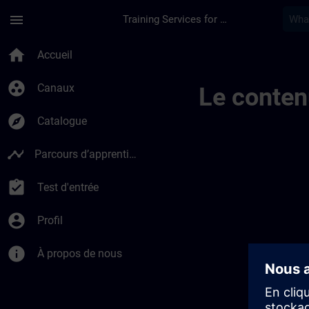
Passer au contenu principal
Page chargée
menu
Training Services for Digital Industries
Ontwikkel Uw Expert
home
Accueil
group_work
Canaux
Le conten
explore
Catalogue
timeline
Parcours d’apprentissage
assignment_turned_in
Test d'entrée
account_circle
Profil
info
À propos de nous