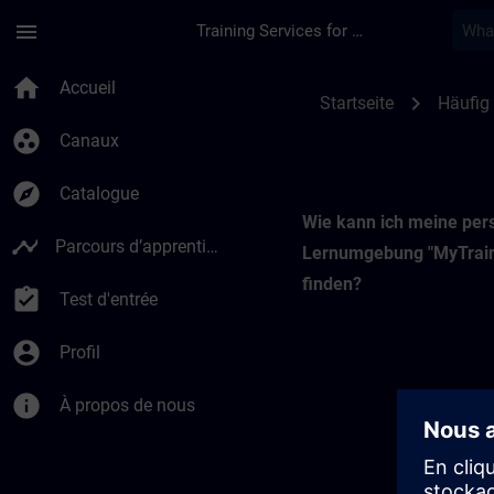
Passer au contenu principal
Page chargée
menu
Training Services for Digital Industries
My Training | SITRA
home
Accueil
chevron_right
Startseite
Häufig 
group_work
Canaux
explore
Catalogue
Wie kann ich meine per
timeline
Parcours d’apprentissage
Lernumgebung "MyTrain
finden?
assignment_turned_in
Test d'entrée
account_circle
Profil
info
À propos de nous