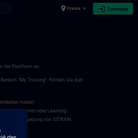
place
expand_more
login
earch
France
Connexion
i der Plattform an.
ereich "My Training". Klicken Sie dort
lichkeiten haben:
 Learning Events oder Learning
 "My Plan" Umgebung von SITRAIN