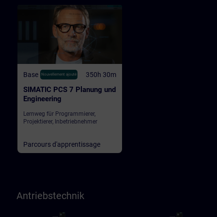
Base
350h 30m
Nouvellement ajouté
SIMATIC PCS 7 Planung und
Engineering
Lernweg für Programmierer,
Projektierer, Inbetriebnehmer
Parcours d'apprentissage
Antriebstechnik