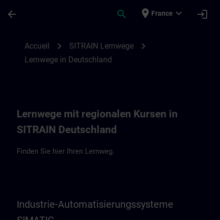
Passer au contenu principal
Page chargée
place
expand_more
arrow_back
search
login
France
Lernwege in Deutschland | SITRAIN
chevron_right
chevron_right
Accueil
SITRAIN Lernwege
Lernwege in Deutschland
Lernwege mit regionalen Kursen in
SITRAIN Deutschland
Finden Sie hier Ihren Lernweg.
Industrie-Automatisierungssysteme