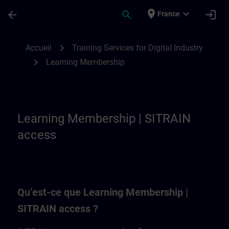
Passer au contenu principal
Page chargée
place
expand_more
arrow_back
search
login
France
Learning Membership | SITRAIN
chevron_right
Accueil
Training Services for Digital Industry
chevron_right
Learning Membership
Learning Membership | SITRAIN
access
Qu’est-ce que Learning Membership |
SITRAIN access ?