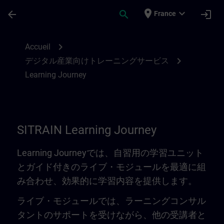
Passer au contenu principal
Page chargée
place
expand_more
arrow_back
search
login
France
Learning Journey | SITRAIN
chevron_right
Accueil
chevron_right
デジタル産業向けトレーニングサービス
Learning Journey
SITRAIN Learning Journey
Learning Journeyでは、自習用の学習ユニット
とガイド付きのライブ・モジュールを最適に組
み合わせ、効果的に学習内容を提供します。
ライブ・モジュールでは、ラーニングコンサル
タントのサポートを受けながら、他の受講者と