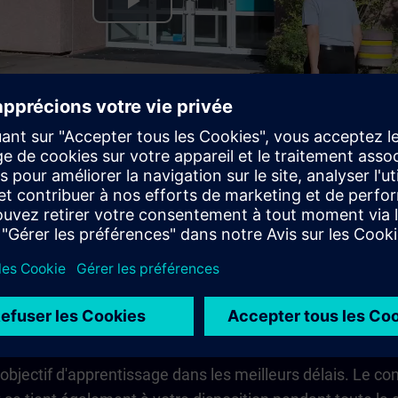
Play
Video
issances rapidement, de manière concise et guid
objectif d'apprentissage dans les meilleurs délais. Le co