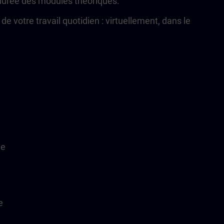
 durée des modules théoriques.
 votre travail quotidien : virtuellement, dans le
le
e