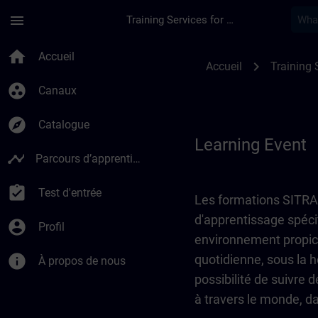
Passer au contenu principal
Page chargée
menu
Training Services for Digital Industries
Learning Event | SI
home
Accueil
chevron_right
Accueil
Training 
group_work
Canaux
explore
Catalogue
Learning Event
timeline
Parcours d’apprentissage
assignment_turned_in
Test d'entrée
Les formations SITRAIN
d'apprentissage spéci
account_circle
Profil
environnement propice 
info
quotidienne, sous la 
À propos de nous
possibilité de suivre 
à travers le monde, da