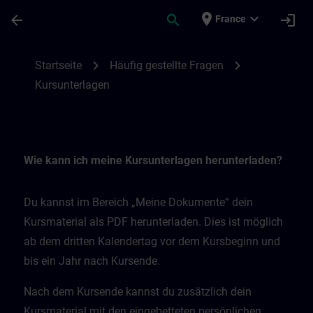
Passer au contenu principal
Page chargée
place
expand_more
arrow_back
search
login
France
Kursunterlagen | SITRAIN
chevron_right
chevron_right
Startseite
Häufig gestellte Fragen
Kursunterlagen
Wie kann ich meine Kursunterlagen herunterladen?
Du kannst im Bereich „Meine Dokumente“ dein
Kursmaterial als PDF herunterladen. Dies ist möglich
ab dem dritten Kalendertag vor dem Kursbeginn und
bis ein Jahr nach Kursende.
Nach dem Kursende kannst du zusätzlich dein
Kursmaterial mit den eingebetteten persönlichen