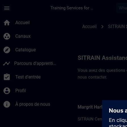
Passer au contenu principal
Page chargée
menu
Training Services for Digital Industries
Coordonnées SITRAI
home
Accueil
chevron_right
Accueil
SITRAIN 
group_work
Canaux
explore
Catalogue
SITRAIN Assistance
timeline
Parcours d’apprentissage
Vous avez des questions c
assignment_turned_in
Test d'entrée
nous contacter.
account_circle
Profil
info
À propos de nous
Margrit Harlacher
SITRAIN Centre d'assistanc