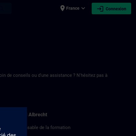
place
expand_more
login
earch
France
Connexion
oin de conseils ou d'une assistance ? N'hésitez pas à
Marcel Albrecht
Responsable de la formation