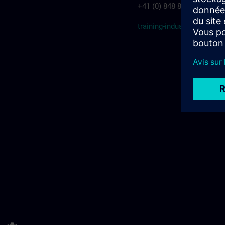
+41 (0) 848 822 800
training-industry.ch@sie