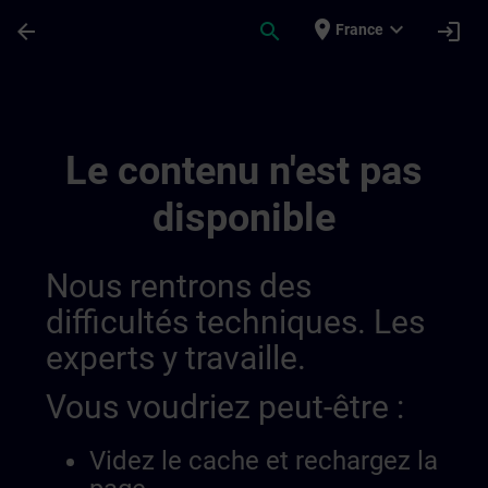
Passer au contenu principal
Page chargée
place
expand_more
arrow_back
search
login
France
How To Channel Page | SITRAIN
Le contenu n'est pas
disponible
Nous rentrons des
difficultés techniques. Les
experts y travaille.
Vous voudriez peut-être :
Videz le cache et rechargez la