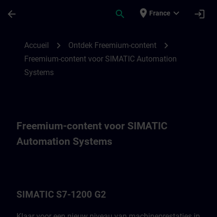
Passer au contenu principal
Page chargée
place
expand_more
arrow_back
search
login
France
Fremium-content voor SIMATIC Automatio
chevron_right
chevron_right
Accueil
Ontdek Freemium-content
Freemium-content voor SIMATIC Automation
Systems
Freemium-content voor SIMATIC
Automation Systems
SIMATIC S7-1200 G2
Klaar voor een nieuw niveau van machineprestaties in