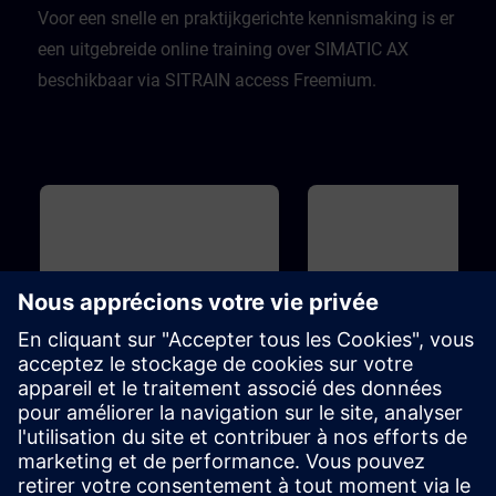
Voor een snelle en praktijkgerichte kennismaking is er
een uitgebreide online training over SIMATIC AX
beschikbaar via SITRAIN access Freemium.
Base
1h 5m
Base
SIMATIC AX Logic Control
Introduction to TIA Port
Engineering - Introduction to
modern PLC development
SIMATIC AX Logic Control
You will become familiar wit
Engineering is a new PLC Software
Portal ...Software
development environment for
packages.Views.Window
programming PLCs in a efficient
arrangements.Programming