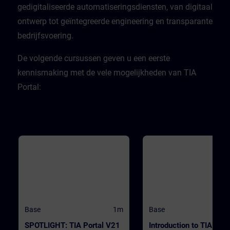
CPU. ValidityTIA Portal V20
gedigitaliseerde automatiseringsdiensten, van digitaal
ontwerp tot geïntegreerde engineering en transparante
bedrijfsvoering. ​
​De volgende cursussen geven u een eerste
kennismaking met de vele mogelijkheden van TIA
Portal:
Base
1m
Base
SPOTLIGHT: TIA Portal V21
Introduction to TIA Port