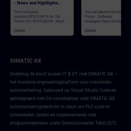
- News and Highlights
(Curriculum)
This curriculum
You will become familiar wit
contains SPOTLIGHTs for TIA
Portal ...Software
Portal V21."SPOTLIGHTs": Short
packages.Views.Window
(not fully-fledged) courses
arrangements.Programming
Cours
Cours
consisting of fewer activities and
languages.Settings.Help and
usually highlight a single
search functions. Validation
function.This curriculum shows
Portal
individual and new functionalities
of TIA Portal V21.
SIMATIC AX
Overbrug de kloof tussen IT & OT met SIMATIC AX –
het moderne engineeringplatform voor industriële
automatisering. Gebouwd op Visual Studio Code en
geïntegreerd met Git-versiebeheer, stelt SIMATIC AX
automatiseringstechnici in staat om PLC-code te
ontwikkelen, testen en implementeren met
programmeertalen zoals Gestructureerde Tekst (ST).