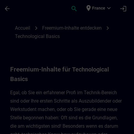
Passer au contenu principal
Page chargée
place
expand_more
arrow_back
search
login
France
Freemium-Inhalte für Technological Basic
chevron_right
chevron_right
Accueil
Freemium-Inhalte entdecken
Technological Basics
Freemium-Inhalte für
Technological
Basics
Egal, ob Sie ein erfahrener Profi im Technik-Bereich
sind oder Ihre ersten Schritte als Auszubildender oder
Werkstudent machen, oder ob Sie gerade eine neue
Stelle begonnen haben: Oft sind es die Grundlagen,
die am wichtigsten sind! Besonders wenn es darum