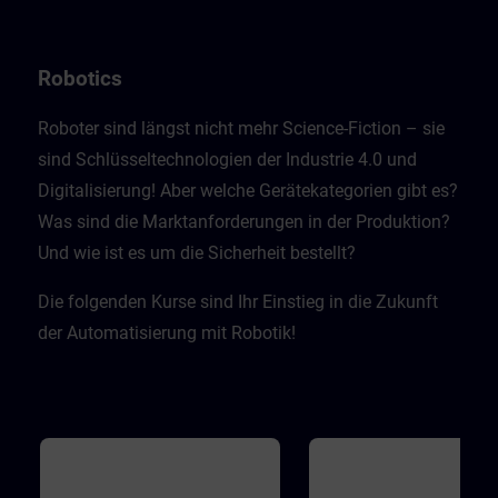
Recognizing the authenticity of
dazu. in Experte gibt in Video
information is fundamental to
einen Rundumblick über Gef
staying safe in the digital world.
in modernen Industrieanlage
Finally, learners learn how attacks
wie man sich davor schützen
Robotics
that violate the third basic principle
Die Videos werden ergänzt d
of availability can take place.
Zwischenfragen, mit denen d
Lernende sich selbst testen k
Roboter sind längst nicht mehr Science-Fiction – sie
Dabei wird er mit realistische
sind Schlüsseltechnologien der Industrie 4.0 und
Herausforderungen konfrontie
sodass er lernt sich und sein
Digitalisierung! Aber welche Gerätekategorien gibt es?
Firma zu schützen.
Was sind die Marktanforderungen in der Produktion?
Und wie ist es um die Sicherheit bestellt? ​
Die folgenden Kurse sind Ihr Einstieg in die Zukunft
der Automatisierung mit Robotik!