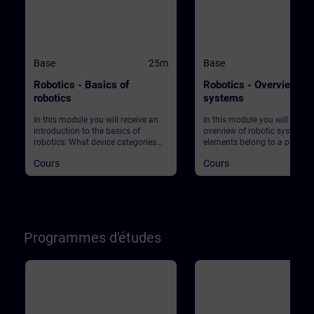
Base
25m
Base
Robotics - Basics of
Robotics - Overview of 
robotics
systems
In this module you will receive an
In this module you will get an
introduction to the basics of
overview of robotic systems.
robotics: What device categories
elements belong to a produc
are there? What are the market
plant using robots? What ab
Cours
Cours
requirements in production? What
safety?
does Industry 4.0 actually mean?
And what role does robotics play in
this context? Start your journey into
this exciting topic!
Programmes d'études