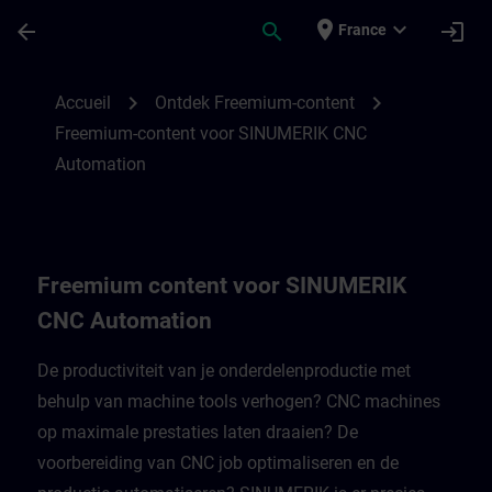
Passer au contenu principal
Page chargée
place
expand_more
arrow_back
search
login
France
Freemium-content voor SINUMERIK CNC A
chevron_right
chevron_right
Accueil
Ontdek Freemium-content
Freemium-content voor SINUMERIK CNC
Automation
Freemium content voor SINUMERIK
CNC Automation
De productiviteit van je onderdelenproductie met
behulp van machine tools verhogen? CNC machines
op maximale prestaties laten draaien? De
voorbereiding van CNC job optimaliseren en de