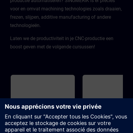
productie automatiseren? SINUMERIK is er precies
voor en omvat machining technologies zoals draaien,
frezen, slijpen, additive manufacturing of andere
technologieën.
Laten we de productiviteit in je CNC-productie een
boost geven met de volgende cursussen!
Base
36m
Base
SINUMERIK - Fundamental
SINUMERIK - Part
Principles of machining with
Programming