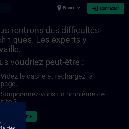
place
expand_more
login
earch
France
Connexion
us rentrons des difficultés
chniques. Les experts y
vaille.
us voudriez peut-être :
Videz le cache et rechargez la
page.
Soupçonnez-vous un problème de
site ?
naler le problème