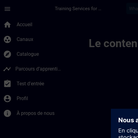
Passer au contenu principal
Page chargée
menu
Training Services for Digital Industries
Contact Details Bel
home
Accueil
group_work
Canaux
Le conten
explore
Catalogue
timeline
Parcours d’apprentissage
assignment_turned_in
Test d'entrée
account_circle
Profil
info
À propos de nous