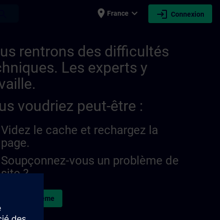
place
expand_more
login
earch
France
Connexion
us rentrons des difficultés
chniques. Les experts y
vaille.
us voudriez peut-être :
Videz le cache et rechargez la
page.
Soupçonnez-vous un problème de
site ?
naler le problème