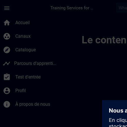
Passer au contenu principal
Page chargée
menu
Training Services for Digital Industries
Canais Regionais De
home
Accueil
group_work
Canaux
Le conten
explore
Catalogue
timeline
Parcours d’apprentissage
assignment_turned_in
Test d'entrée
account_circle
Profil
info
À propos de nous