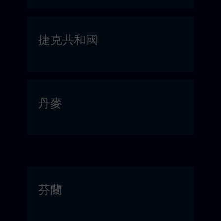
捷克共和國
丹麥
芬蘭