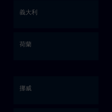
義大利
荷蘭
挪威