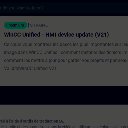
s
ed - HMI device update (V21) - Entraînemen
Freemium
SITRAIN-...
WinCC Unified - HMI device update (V21)
Ce cours vous montrera les bases les plus importantes sur les 
image dans WinCC Unified : comment installer des fichiers im
comment les mettre à jour pour garder vos projets et panneaux
ValiditéWinCC Unified V21
éé à l’aide d’outils de traduction IA.
l’audio et des sous-titres dans la vidéo en utilisant les réglages en bas à