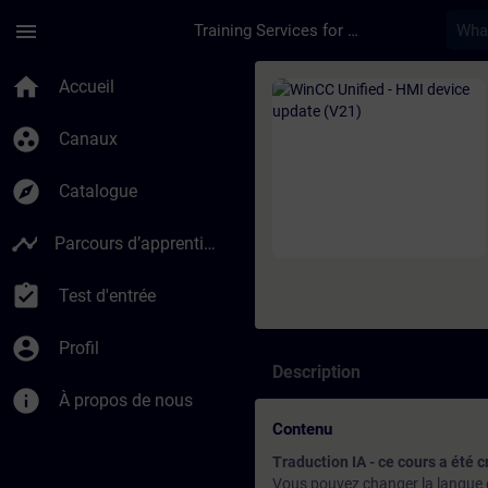
Passer au contenu principal
Page chargée
menu
Training Services for Digital Industries
Cours - WinCC Unifi
home
Accueil
group_work
Canaux
explore
Catalogue
timeline
Parcours d’apprentissage
assignment_turned_in
Test d'entrée
account_circle
Profil
Description
info
À propos de nous
Contenu
Traduction IA - ce cours a été cr
Vous pouvez changer la langue de 