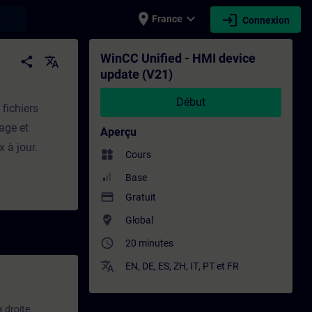
place
expand_more
login
earch
France
Connexion
t - Formation - Formation continue | SITR
WinCC Unified - HMI device
share
translate
update (V21)
Début
fichiers
age et
Aperçu
 à jour.
widgets
Cours
Base
payment
Gratuit
where_to_vote
Global
access_time
20 minutes
translate
EN
,
DE
,
ES
,
ZH
,
IT
,
PT
et
FR
 droite.