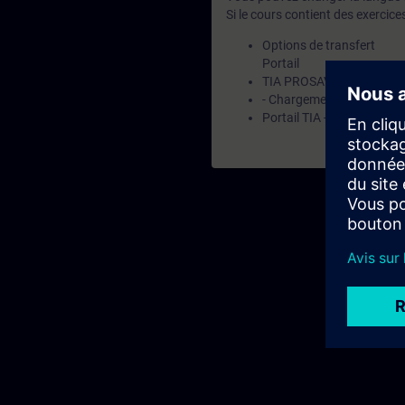
Si le cours contient des exercice
Options de transfert
Portail
TIA PROSAVE SIMATIC
- Chargement de dialogue
Portail TIA - Barre-menus