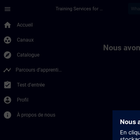
Passer au contenu principal
Page chargée
menu
Training Services for Digital Industries
Toc | SITRAIN
home
Accueil
group_work
Canaux
Nous avon
explore
Catalogue
timeline
Parcours d’apprentissage
assignment_turned_in
Test d'entrée
account_circle
Profil
info
À propos de nous