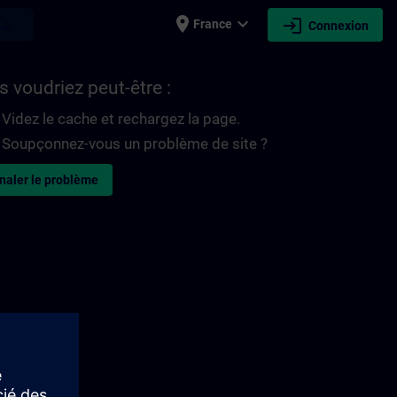
place
expand_more
login
earch
France
Connexion
 voudriez peut-être :
Videz le cache et rechargez la page.
Soupçonnez-vous un problème de site ?
naler le problème