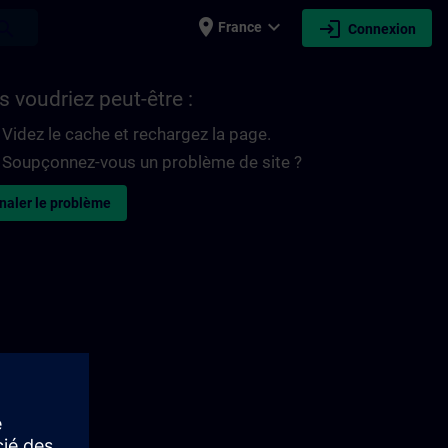
place
expand_more
login
earch
France
Connexion
 voudriez peut-être :
Videz le cache et rechargez la page.
Soupçonnez-vous un problème de site ?
naler le problème