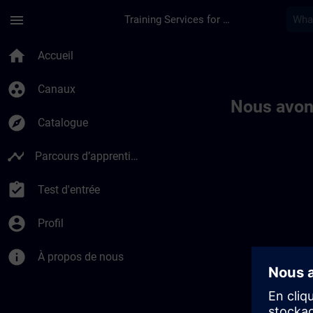
Passer au contenu principal
Page chargée
menu
Training Services for Digital Industries
Toc | SITRAIN
home
Accueil
group_work
Canaux
Nous avon
explore
Catalogue
timeline
Parcours d’apprentissage
assignment_turned_in
Test d'entrée
account_circle
Profil
info
À propos de nous