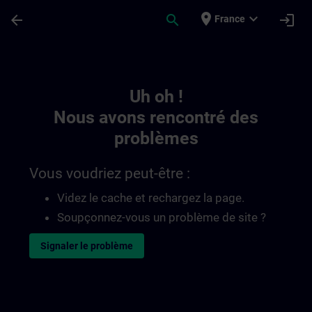
Passer au contenu principal
Page chargée
place
expand_more
arrow_back
search
login
France
Toc | SITRAIN
Uh oh !
Nous avons rencontré des
problèmes
Vous voudriez peut-être :
Videz le cache et rechargez la page.
Soupçonnez-vous un problème de site ?
Signaler le problème