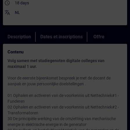
access_time
18 days
translate
NL
Description
Dates et inscriptions
Offre
Contenu
Volg samen met studiegenoten digitale colleges van
maximaal 1 uur.
Voor de eeerste bijeenkomst bespreek je met de docent de
aanpak en jouw persoonlijke doelstellingen .
01 Ophalen en activeren van de voorkennis uit Nettechniek#1 -
Funderen
02 Ophalen en activeren van de voorkennis uit Nettechniek#2 -
Transformatoren
30 De principiële werking van de omzetting van mechanische
energie in elektrische energie in de generator