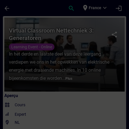
Passer au contenu principal
Page chargée
place
expand_more
arrow_back
search
login
France
Cours - Virtual Classroom Nettechniek 3: 
Virtual Classroom Nettechniek 3:
share
Generatoren
Learning Event - Online
In het derde en laatste deel van deze leergang
verdiepen we ons in het opwekken van elektrische
energie met draaiende machines. In 10 online
bijeenkomsten die worden...
Plus
Aperçu
widgets
Cours
Expert
where_to_vote
NL