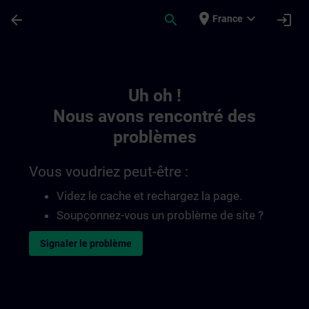
Passer au contenu principal
Page chargée
place
expand_more
arrow_back
search
login
France
Toc | SITRAIN
Uh oh !
Nous avons rencontré des
problèmes
Vous voudriez peut-être :
Videz le cache et rechargez la page.
Soupçonnez-vous un problème de site ?
Signaler le problème