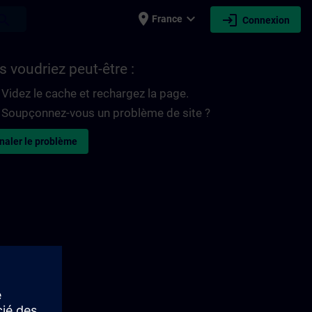
place
expand_more
login
earch
France
Connexion
 voudriez peut-être :
Videz le cache et rechargez la page.
Soupçonnez-vous un problème de site ?
naler le problème