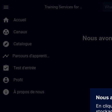
Passer au contenu principal
Page chargée
menu
Training Services for Digital Industries
Toc | SITRAIN
home
Accueil
group_work
Canaux
Nous avon
explore
Catalogue
timeline
Parcours d’apprentissage
assignment_turned_in
Test d'entrée
account_circle
Profil
info
À propos de nous