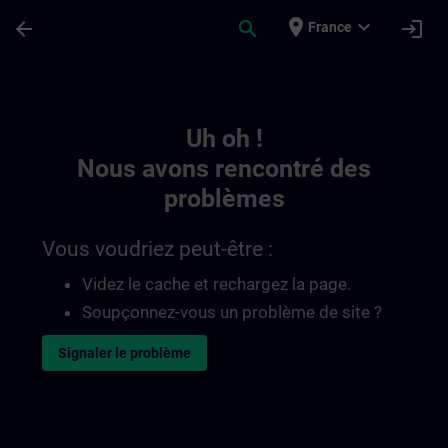
Passer au contenu principal
Page chargée
place
expand_more
arrow_back
search
login
France
Toc | SITRAIN
Uh oh !
Nous avons rencontré des
problèmes
Vous voudriez peut-être :
Videz le cache et rechargez la page.
Soupçonnez-vous un problème de site ?
Signaler le problème