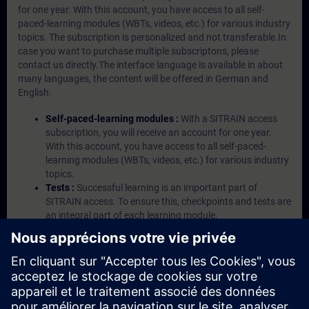
for one year. With this account, you have access to all self-
paced-learning modules (WBTs, videos, etc.) for various industry
topics. The subscription is personalized and not transferable.In
case you want to purchase multiple subscriptons, please
contact us directly.The interface language is available in about
many languages, the content will be offered in German and
English.
Self-paced-learning modules :
With a SITRAIN access
subscription, you will receive an account for one year.
With this account, you have access to all self-paced-
learning modules (WBTs, videos, etc.) for various industry
topics.
Tests :
Successful learning is an important part of
SITRAIN access. To ensure this, checkpoints and tests are
an integral part of each learning module.
Exercises with Virtual Exercise Lab :
VE Lab is a cloud-
based environment with pre-installed software ( TIA
Portal etc.) In your first SITRAIN access subscription two
(2) hours for VE Lab are included.
Expert Talks :
In regular webinars, you will receive first-
hand information from our experts on Siemens Industry