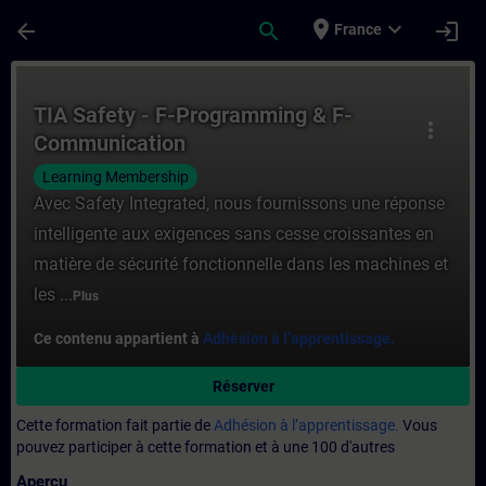
Passer au contenu principal
Page chargée
place
expand_more
arrow_back
search
login
France
Cours - TIA Safety - F-Programming & F-C
TIA Safety - F-Programming & F-
more_vert
Communication
Learning Membership
Avec Safety Integrated, nous fournissons une réponse
intelligente aux exigences sans cesse croissantes en
matière de sécurité fonctionnelle dans les machines et
les ...
Plus
Ce contenu appartient à
Adhésion à l’apprentissage.
Réserver
Cette formation fait partie de
Adhésion à l’apprentissage.
Vous
pouvez participer à cette formation et à une 100 d'autres
Aperçu