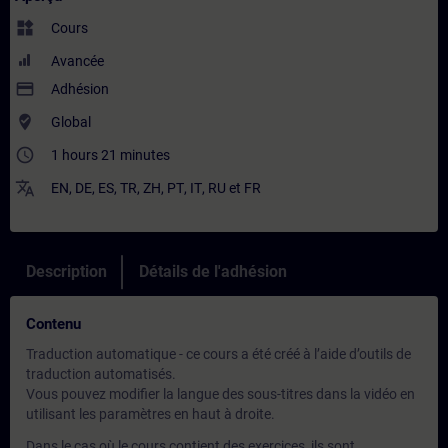
widgets
Cours
Avancée
payment
Adhésion
where_to_vote
Global
access_time
1 hours 21 minutes
translate
EN
,
DE
,
ES
,
TR
,
ZH
,
PT
,
IT
,
RU
et
FR
Description
Détails de l'adhésion
Contenu
Traduction automatique - ce cours a été créé à l’aide d’outils de
traduction automatisés.
Vous pouvez modifier la langue des sous-titres dans la vidéo en
utilisant les paramètres en haut à droite.
Dans le cas où le cours contient des exercices, ils sont