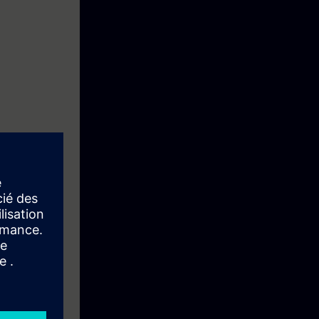
 mapin hintaan
n Sertifioinnin
teydessä: