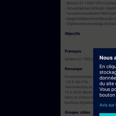
- Simatic S7-1500F CPU:n periaa
- Turvaohjelman lohkojen ohjelm
- Turvakommunikointi PROFIsa
- Diagnostiikkamahdollisuudet (C
- Ohjelmointiesimerkkejä (hätäse
Objectifs
-
Prérequis
Simatic S7-1500 ja TIA Portal S
Remarque
Kurssimateriaali on englanniksi 
120 € (alv 0 %).
Vientivalvonta AL :N / ECCN: N
14.9.2020 alkaen on mahdollisuus
hinta on 220eur (koe ja kertaus
koulutus.fi@siemens.com
Groupes cibles