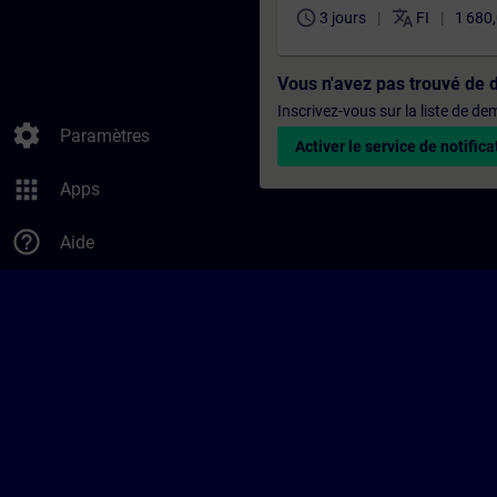
schedule
translate
3 jours
FI
1 680
Vous n'avez pas trouvé de 
Inscrivez-vous sur la liste de d
settings
Paramètres
Activer le service de notifica
apps
Apps
help_outline
Aide