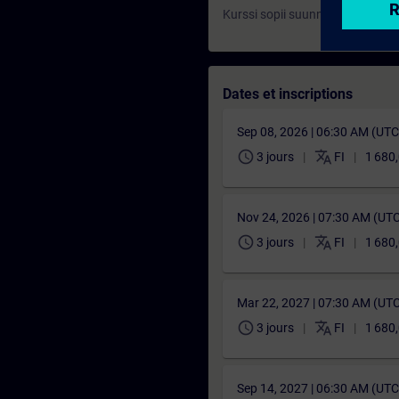
Kurssi sopii suunnittelijoille, oh
Dates et inscriptions
Sep 08, 2026 | 06:30 AM (UT
schedule
translate
3 jours
FI
1 680
Nov 24, 2026 | 07:30 AM (UT
schedule
translate
3 jours
FI
1 680
Mar 22, 2027 | 07:30 AM (UT
schedule
translate
3 jours
FI
1 680
Sep 14, 2027 | 06:30 AM (UT