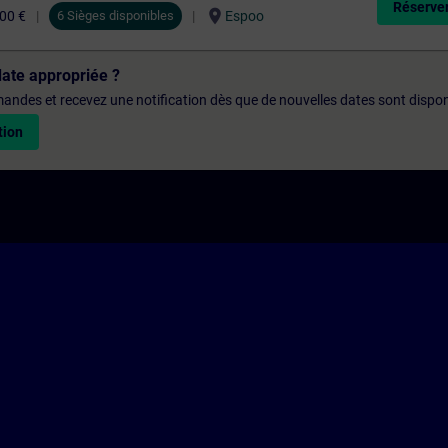
Réserver
location_on
,00 €
6 Sièges disponibles
Espoo
date appropriée ?
emandes et recevez une notification dès que de nouvelles dates sont dispon
tion