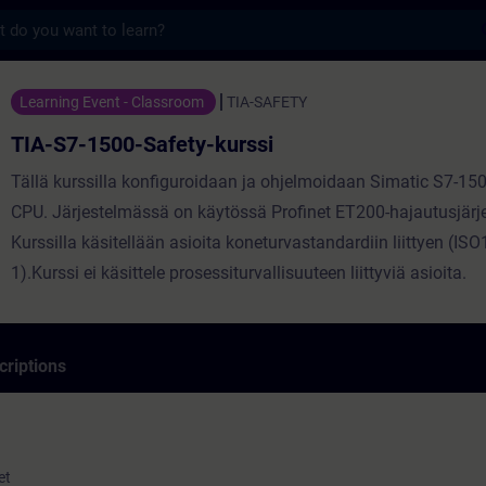
s
Safety-kurssi - Entraînement - Formation 
Learning Event - Classroom
TIA-SAFETY
TIA-S7-1500-Safety-kurssi
Tällä kurssilla konfiguroidaan ja ohjelmoidaan Simatic S7-150
CPU. Järjestelmässä on käytössä Profinet ET200-hajautusjärj
Kurssilla käsitellään asioita koneturvastandardiin liittyen (IS
1).Kurssi ei käsittele prosessiturvallisuuteen liittyviä asioita.
criptions
et