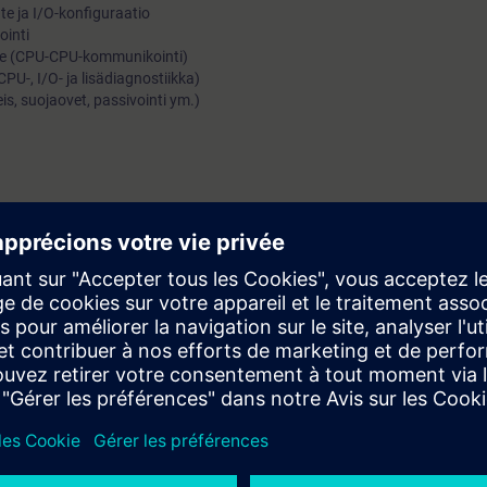
te ja I/O-konfiguraatio
ointi
fe (CPU-CPU-kommunikointi)
PU-, I/O- ja lisädiagnostiikka)
is, suojaovet, passivointi ym.)
tep7 tuntemus.
ja jaetaan sähköisessä muodossa (pdf). Osallistuja voi tilata tulostetun
 osallistua erilliseen TIA-safety sertifiointikokeeseen koulutuksen jälkee
) tai 100eur pelkkä koe. Annamme mielellämme aiheesta lisätietoa, ole yh