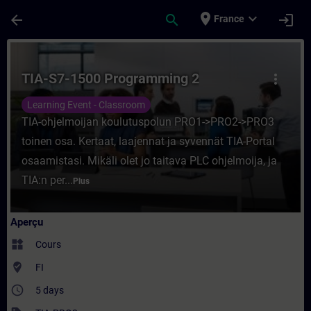
Passer au contenu principal
Page chargée
place
expand_more
arrow_back
search
login
France
Cours - TIA-S7-1500 Programming 2 - Entr
TIA-S7-1500 Programming 2
more_vert
Learning Event - Classroom
TIA-ohjelmoijan koulutuspolun PRO1->PRO2->PRO3
toinen osa. Kertaat, laajennat ja syvennät TIA-Portal
osaamistasi. Mikäli olet jo taitava PLC ohjelmoija, ja
TIA:n per...
Plus
Aperçu
widgets
Cours
where_to_vote
FI
access_time
5 days