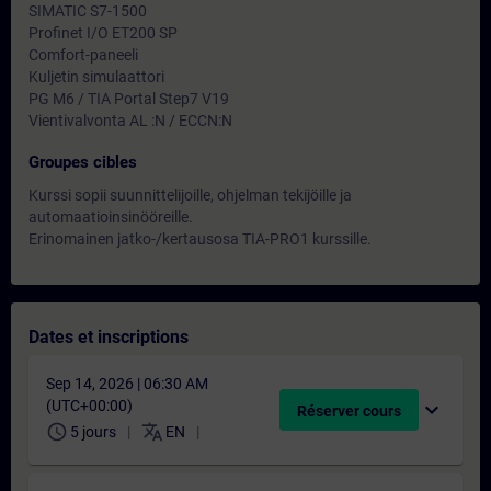
SIMATIC S7-1500
Profinet I/O ET200 SP
Comfort-paneeli
Kuljetin simulaattori
PG M6 / TIA Portal Step7 V19
Vientivalvonta AL :N / ECCN:N
Groupes cibles
Kurssi sopii suunnittelijoille, ohjelman tekijöille ja
automaatioinsinööreille.
Erinomainen jatko-/kertausosa TIA-PRO1 kurssille.
Dates et inscriptions
Sep 14, 2026 | 06:30 AM
(UTC+00:00)
expand_more
Réserver cours
schedule
translate
5 jours
EN