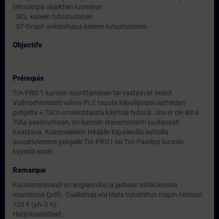
teknologia objektien luominen
- SCL kieleen tutustuminen
- S7-Graph askelohjaus kieleen tutustuminen
Objectifs
-
Prérequis
TIA-PRO 1 kurssin suorittaminen tai vastaavat tiedot.
Vaihtoehtoisesti vahva PLC tausta kilpailijoiden laitteiden
pohjalta + TIA:n omakohtaista käyttöä työssä. Jos et ole ikinä
TIAa avannutkaan, on kurssin etenemistahti luultavasti
haastava. Kokeneellekin tekijälle kilpailevilla laitteilla
suosittelemme pohjalle TIA-PRO1 tai TIA-Päivitys kurssin
käyntiä ensin.
Remarque
Kurssimateriaali on englanniksi ja jaetaan sähköisessä
muodossa (pdf). Osallistuja voi tilata tulostetun mapin hintaan
120 € (alv 0 %).
Harjoituslaitteet