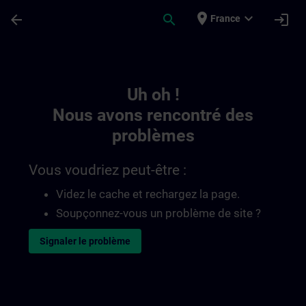
Passer au contenu principal
Page chargée
place
expand_more
arrow_back
search
login
France
Toc | SITRAIN
Uh oh !
Nous avons rencontré des
problèmes
Vous voudriez peut-être :
Videz le cache et rechargez la page.
Soupçonnez-vous un problème de site ?
Signaler le problème