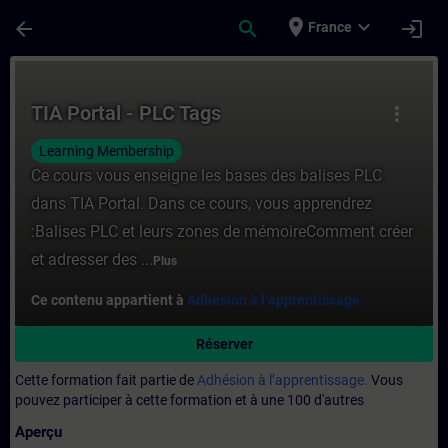
Passer au contenu principal
Page chargée
place
expand_more
arrow_back
search
login
France
Cours - TIA Portal - PLC Tags - Entraînem
TIA Portal - PLC Tags
more_vert
Learning Membership
Ce cours vous enseigne les bases des balises PLC
dans TIA Portal. Dans ce cours, vous apprendrez
:Balises PLC et leurs zones de mémoireComment créer
et adresser des ...
Plus
Ce contenu appartient à
Adhésion à l’apprentissage.
Réserver
Cette formation fait partie de
Adhésion à l’apprentissage.
Vous
pouvez participer à cette formation et à une 100 d'autres
Aperçu