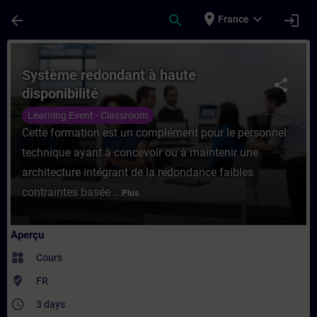
Passer au contenu principal
Page chargée
place
expand_more
arrow_back
search
login
France
Cours - Système redondant à haute disponi
Système redondant à haute
share
disponibilité
Learning Event - Classroom
Cette formation est un complément pour le personnel
technique ayant à concevoir ou à maintenir une
architecture intégrant de la redondance faibles
contraintes basée ...
Plus
Aperçu
widgets
Cours
where_to_vote
FR
access_time
3 days