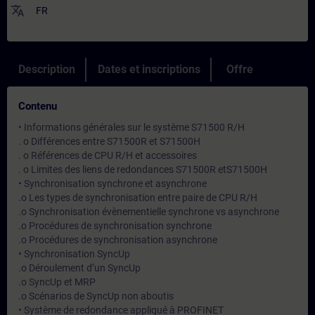
translate
FR
Description
Dates et inscriptions
Offre
Contenu
• Informations générales sur le système S71500 R/H
. o Différences entre S71500R et S71500H
. o Références de CPU R/H et accessoires
. o Limites des liens de redondances S71500R etS71500H
• Synchronisation synchrone et asynchrone
.o Les types de synchronisation entre paire de CPU R/H
.o Synchronisation évènementielle synchrone vs asynchrone
.o Procédures de synchronisation synchrone
.o Procédures de synchronisation asynchrone
• Synchronisation SyncUp
.o Déroulement d’un SyncUp
.o SyncUp et MRP
.o Scénarios de SyncUp non aboutis
• Système de redondance appliqué à PROFINET