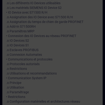
.o Les différents IO Devices utilisables
.o Les matériels SIEMENS IO Device S2
• IO Device avec S71500 R/H
.o Assignation des IO Device avec S71500 R/H
.o Assignation du temps de chien de garde PROFINET
.o Add-In S71500RH
.o Paramètres MRP
• Connexion des IO Devices au réseau PROFINET
.o IO Devices S2
.o IO Devices S1
.o Esclaves PROFIBUS
.o Connexion Automates
• Communications et protocoles
.o Protocoles autorisés
.o Restrictions
.o Utilisations et recommandations
• Communication System IP
.o Principe
.o Utilisation
.o Paramétrage
• Restrictions
.o Configuration matérielles et architectures réseau