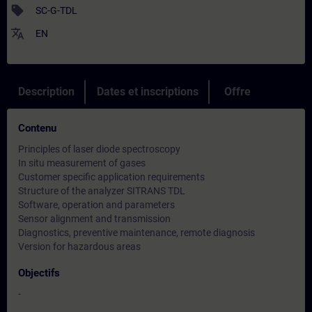
sell
SC-G-TDL
translate
EN
Description
Dates et inscriptions
Offre
Contenu
Principles of laser diode spectroscopy
In situ measurement of gases
Customer specific application requirements
Structure of the analyzer SITRANS TDL
Software, operation and parameters
Sensor alignment and transmission
Diagnostics, preventive maintenance, remote diagnosis
Version for hazardous areas
Objectifs
-