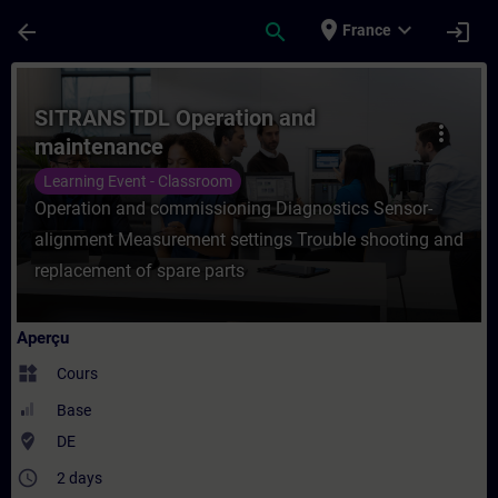
Passer au contenu principal
Page chargée
place
expand_more
arrow_back
search
login
France
Cours - SITRANS TDL Operation and maint
SITRANS TDL Operation and
more_vert
maintenance
Learning Event - Classroom
Operation and commissioning Diagnostics Sensor-
alignment Measurement settings Trouble shooting and
replacement of spare parts
Aperçu
widgets
Cours
Base
where_to_vote
DE
access_time
2 days