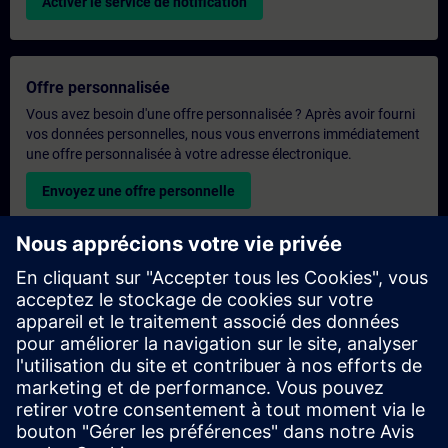
Activer le service de notification
Offre personnalisée
Vous avez besoin d'une offre personnalisée ? Après avoir fourni
vos données personnelles, nous vous enverrons immédiatement
une offre personnalisée à votre adresse électronique.
Envoyez une offre personnelle
Demande de formation exclusive
Veuillez remplir le formulaire ci-dessous si vous souhaitez
obtenir un devis pour une formation exclusive, que ce soit sur
site, en ligne ou dans notre centre de formation SITRAIN. Ce
type de demande convient aux groupes plus importants (6
personnes ou plus). Après avoir fourni vos coordonnées et vos
besoins en matière de formation, vous recevrez un devis de
notre part.