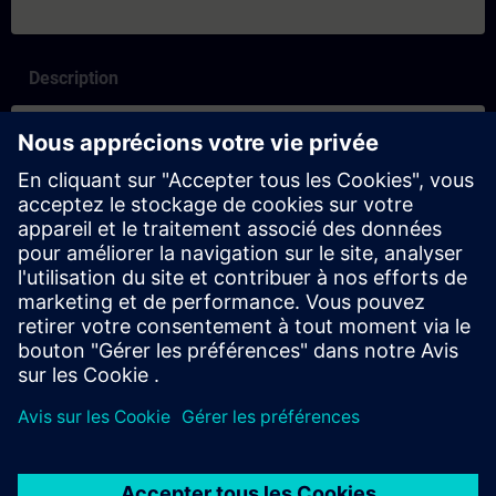
Description
Contenu
SITRAIN-egenskaper och skillnader mellan inlärningsformaten