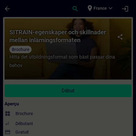
Passer au contenu principal
Page chargée
place
expand_more
arrow_back
search
login
France
Cours - SITRAIN-egenskaper och skillnade
SITRAIN-egenskaper och skillnader
share
mellan inlärningsformaten
Brochure
Hitta det utbildningsformat som bäst passar dina
behov
Début
Aperçu
widgets
Brochure
Débutant
payment
Gratuit