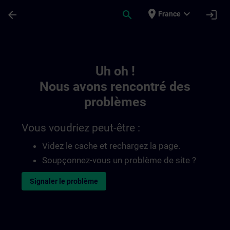
Passer au contenu principal
Page chargée
place
expand_more
arrow_back
search
login
France
Toc | SITRAIN
Uh oh !
Nous avons rencontré des
problèmes
Vous voudriez peut-être :
Videz le cache et rechargez la page.
Soupçonnez-vous un problème de site ?
Signaler le problème