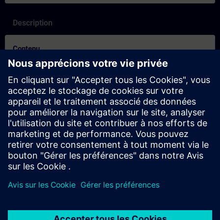
Description
Contenu
Was ist Learning Membership | SITRAIN access?
SITRAIN access ist mehr als nur eine Videoplattform. Die
Lernplattform vermittelt Wissen durch modulare Wissens-
Nuggets wie Tutorials, Screencasts, Präsentationen, Übungen
und Tests.