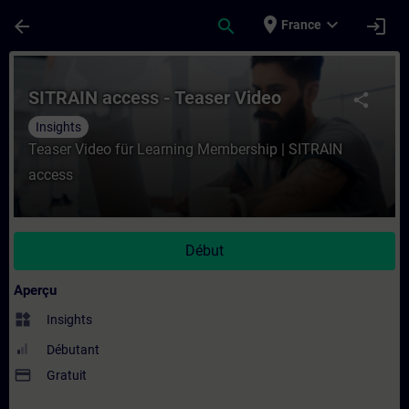
Passer au contenu principal
Page chargée
place
expand_more
arrow_back
search
login
France
Cours - SITRAIN access - Teaser Video - 
SITRAIN access - Teaser Video
share
Insights
Teaser Video für Learning Membership | SITRAIN
access
Début
Aperçu
widgets
Insights
Débutant
payment
Gratuit